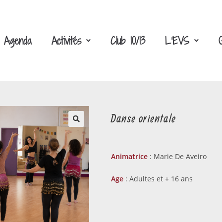
Agenda
Activités
Club 10/13
L’EVS
Danse orientale
Animatrice
:
Marie De Aveiro
Age
: Adultes et + 16 ans